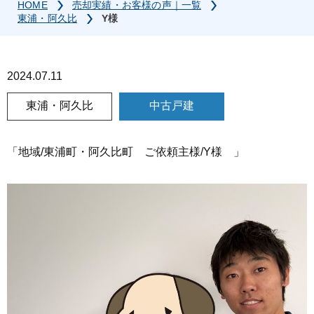
HOME
売却実績・お客様の声｜一覧
東浦・阿久比
Y様
2024.07.11
東浦・阿久比
中古戸建
「地域/東浦町・阿久比町 ご依頼主様/Y様 」