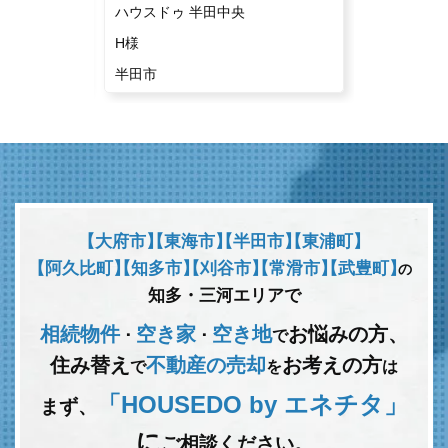
ハウスドゥ 半田中央
ハウスドゥ
H様
K様
半田市
常滑市
【大府市】
【東海市】
【半田市】
【東浦町】
【阿久比町】
【知多市】
【刈谷市】
【常滑市】
【武豊町】
の
知多・三河エリアで
相続物件
空き家
空き地
お悩みの方、
･
･
で
住み替え
不動産の売却
お考えの方
で
を
は
「HOUSEDO by エネチタ」
まず、
に
ご相談ください。