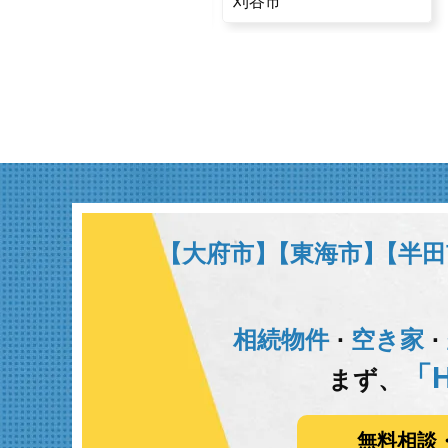
常滑市
刈谷市
【大府市】
【東海市】
【半田
相続物件
空き家
･
･
「H
まず、
無料相談