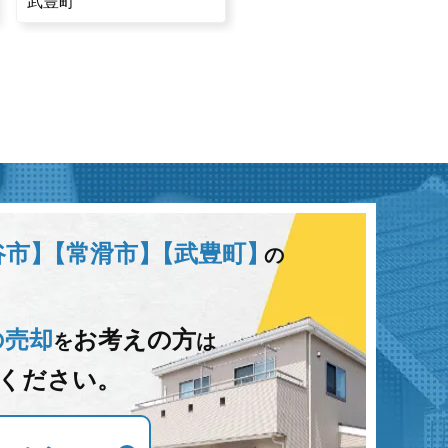
武豊町
武豊町
谷市】
【常滑市】
【武豊町】
の
の売却
お考えの方
を
は
ください。