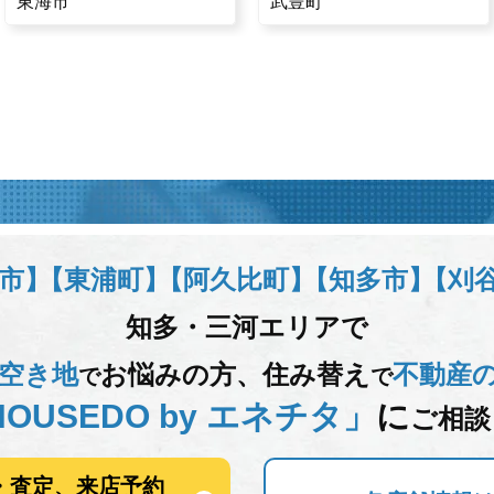
東海市
武豊町
市】
【東浦町】
【阿久比町】
【知多市】
【刈
知多・三河エリアで
空き地
お悩みの方、
住み替え
不動産
で
で
OUSEDO by エネチタ」
に
ご相談
・査定、来店予約