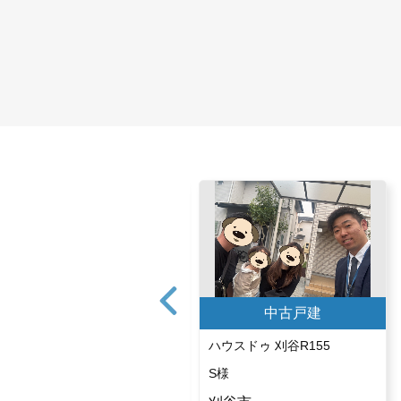
中古戸建
中古戸建
ハウスドゥ 常滑
ハウスドゥ 刈谷R155
K様
S様