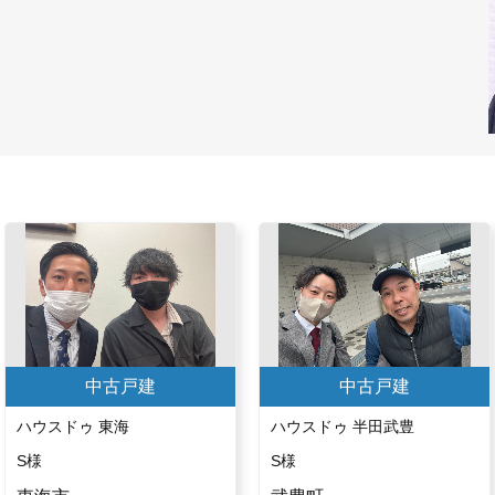
中古戸建
中古戸建
ハウスドゥ 東海
ハウスドゥ 半田武豊
S様
S様