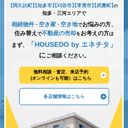
【阿久比町】
【知多市】
【刈谷市】
【常滑市】
【武豊町】
の
知多・三河エリアで
相続物件
空き家
空き地
お悩みの方、
･
･
で
住み替え
不動産の売却
お考えの方
で
を
は
「HOUSEDO by エネチタ」
まず、
に
ご相談ください。
無料相談・査定、来店予約
(オンラインも可能）はこちら
各店舗情報はこちら