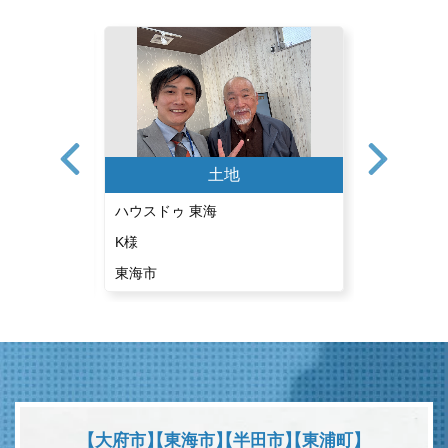
土地
ハウスドゥ 東海
ハウスドゥ
K様
A様
東海市
東海市
【大府市】
【東海市】
【半田市】
【東浦町】