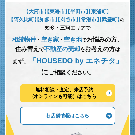
【大府市】
【東海市】
【半田市】
【東浦町】
【阿久比町】
【知多市】
【刈谷市】
【常滑市】
【武豊町】
の
知多・三河エリアで
相続物件
空き家
空き地
お悩みの方、
･
･
で
住み替え
不動産の売却
お考えの方
で
を
は
「HOUSEDO by エネチタ」
まず、
に
ご相談ください。
無料相談・査定、来店予約
(オンラインも可能）はこちら
各店舗情報はこちら