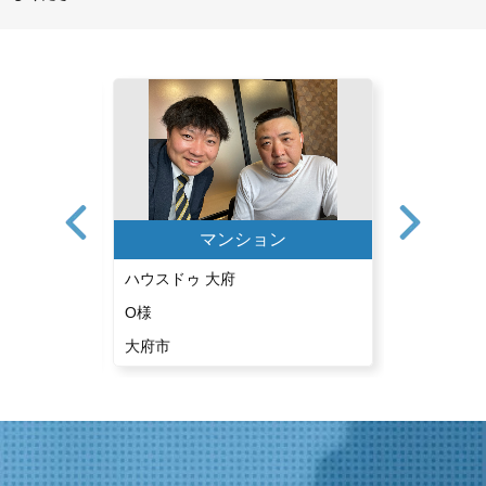
ン
マンション
ハウスドゥ 大府
ハウスドゥ
O様
U様
大府市
東海市