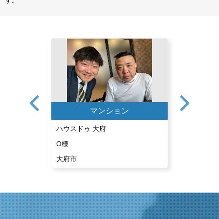
す。
ン
マンション
ハウスドゥ 大府
ハウスドゥ
O様
U様
大府市
東海市