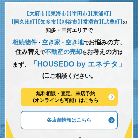
【大府市】
【東海市】
【半田市】
【東浦町】
【阿久比町】
【知多市】
【刈谷市】
【常滑市】
【武豊町】
の
知多・三河エリアで
相続物件
空き家
空き地
お悩みの方、
･
･
で
住み替え
不動産の売却
お考えの方
で
を
は
「HOUSEDO by エネチタ」
まず、
に
ご相談ください。
無料相談・査定、来店予約
(オンラインも可能）はこちら
各店舗情報はこちら