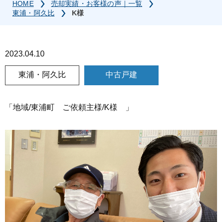
HOME
売却実績・お客様の声｜一覧
東浦・阿久比
K様
2023.04.10
東浦・阿久比
中古戸建
「地域/東浦町 ご依頼主様/K様 」