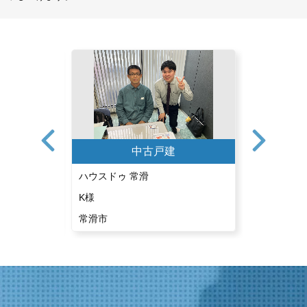
中古戸建
ハウスドゥ 常滑
ハウスドゥ 
K様
S様
常滑市
刈谷市