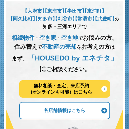
【大府市】
【東海市】
【半田市】
【東浦町】
【阿久比町】
【知多市】
【刈谷市】
【常滑市】
【武豊町】
の
知多・三河エリアで
相続物件
空き家
空き地
お悩みの方、
･
･
で
住み替え
不動産の売却
お考えの方
で
を
は
「HOUSEDO by エネチタ」
まず、
に
ご相談ください。
無料相談・査定、来店予約
(オンラインも可能）はこちら
各店舗情報はこちら