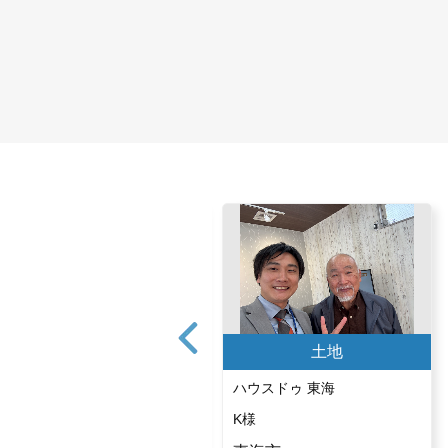
土地
土地
ハウスドゥ 大府
ハウスドゥ 東海
Y様
K様