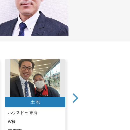
土地
土地
ハウスドゥ 東海
ハウスドゥ 半田中央
W様
H様