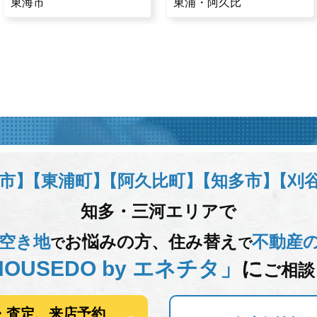
東海市
東浦・阿久比
市】
【東浦町】
【阿久比町】
【知多市】
【刈
知多・三河エリアで
空き地
お悩みの方、
住み替え
不動産
で
で
OUSEDO by エネチタ」
に
ご相談
・査定、来店予約