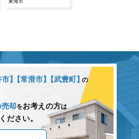
東海市
半田市
谷市】
【常滑市】
【武豊町】
の
の売却
お考えの方
を
は
ください。