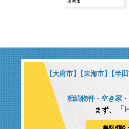
大府市
東海市
【大府市】
【東海市】
【半田
相続物件
空き家
･
･
「H
まず、
無料相談