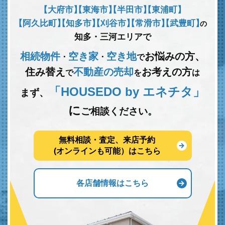
【大府市】
【東海市】
【半田市】
【東浦町】
【阿久比町】
【知多市】
【刈谷市】
【常滑市】
【武豊町】
の
知多・三河エリアで
相続物件
空き家
空き地
お悩みの方、
･
･
で
住み替え
不動産の売却
お考えの方
で
を
は
「HOUSEDO by エネチタ」
まず、
に
ご相談ください。
無料相談・査定、来店予約
(オンラインも可能）はこちら
各店舗情報はこちら