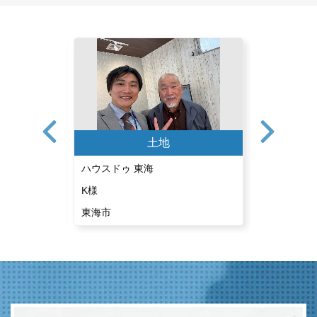
土地
ハウスドゥ 東海
ハウスドゥ
K様
A様
東海市
東海市