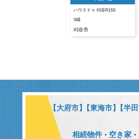
ハウスドゥ 常滑
ハウスドゥ 刈谷R155
K様
S様
常滑市
刈谷市
【大府市】
【東海市】
【半田
相続物件
空き家
･
･