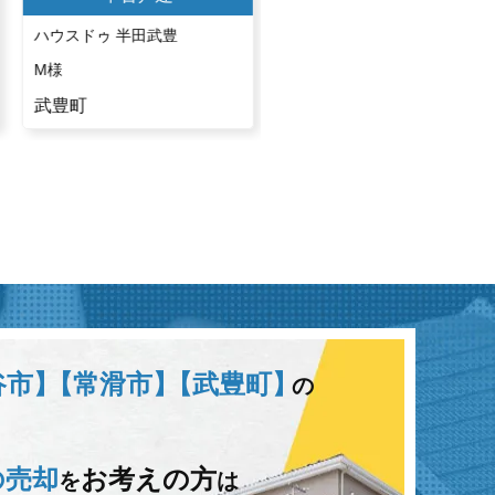
ハウスドゥ 半田武豊
ハウスドゥ 半田武豊
M様
H様
武豊町
武豊町
谷市】
【常滑市】
【武豊町】
の
の売却
お考えの方
を
は