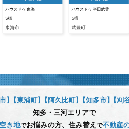
ハウスドゥ 東海
ハウスドゥ 半田武豊
S様
S様
東海市
武豊町
市】
【東浦町】
【阿久比町】
【知多市】
【刈
知多・三河エリアで
空き地
お悩みの方、
住み替え
不動産
で
で