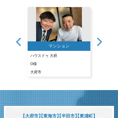
ン
マンション
ハウスドゥ 大府
ハウスドゥ
O様
U様
大府市
東海市
【大府市】
【東海市】
【半田市】
【東浦町】