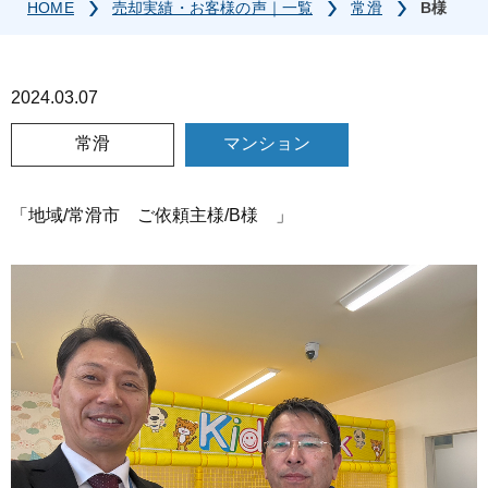
HOME
売却実績・お客様の声｜一覧
常滑
B様
2024.03.07
常滑
マンション
「地域/常滑市 ご依頼主様/B様 」