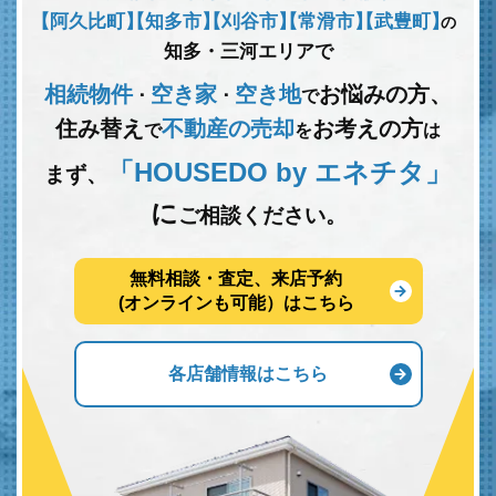
【阿久比町】
【知多市】
【刈谷市】
【常滑市】
【武豊町】
の
知多・三河エリアで
相続物件
空き家
空き地
お悩みの方、
･
･
で
住み替え
不動産の売却
お考えの方
で
を
は
「HOUSEDO by エネチタ」
まず、
に
ご相談ください。
無料相談・査定、来店予約
(オンラインも可能）はこちら
各店舗情報はこちら