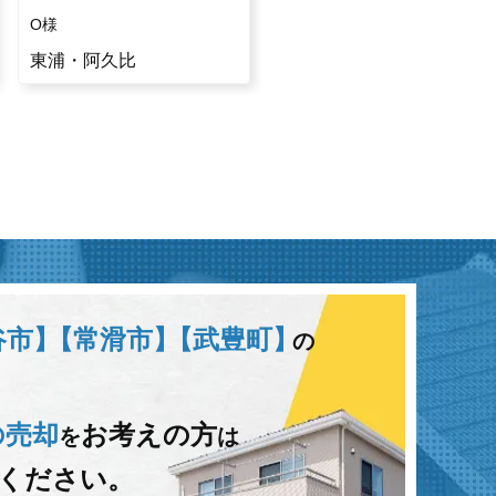
O様
H様
東浦・阿久比
半田市
谷市】
【常滑市】
【武豊町】
の
の売却
お考えの方
を
は
ください。