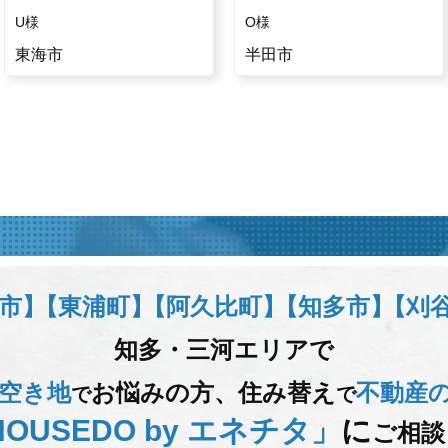
U様
O様
東海市
半田市
市】
【東浦町】
【阿久比町】
【知多市】
【刈
知多・三河エリアで
空き地
お悩みの方、
住み替え
不動産
で
で
OUSEDO by エネチタ」
に
ご相談