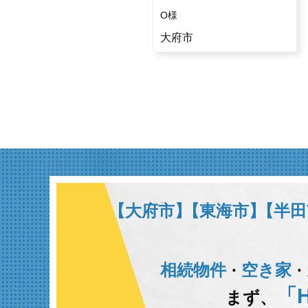
C様
O様
半田市
大府市
【大府市】
【東海市】
【半田
相続物件
空き家
･
･
「H
まず、