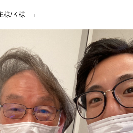
主様/Ｋ様 」