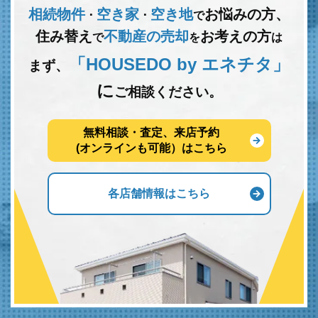
相続物件
空き家
空き地
お悩みの方、
･
･
で
住み替え
不動産の売却
お考えの方
で
を
は
「HOUSEDO by エネチタ」
まず、
に
ご相談ください。
無料相談・査定、来店予約
(オンラインも可能）はこちら
各店舗情報はこちら