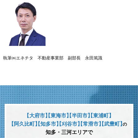
執筆㈱エネチタ 不動産事業部 副部長 永田篤識
【大府市】
【東海市】
【半田市】
【東浦町】
【阿久比町】
【知多市】
【刈谷市】
【常滑市】
【武豊町】
の
知多・三河エリアで