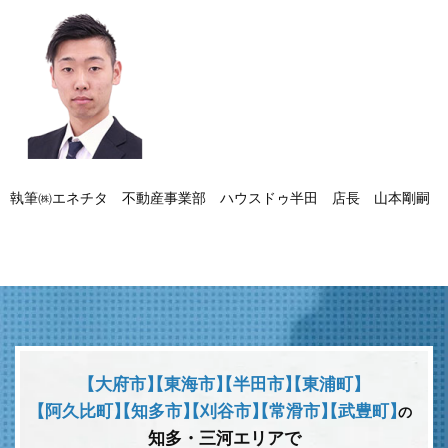
執筆㈱エネチタ 不動産事業部 ハウスドゥ半田 店長 山本剛嗣
【大府市】
【東海市】
【半田市】
【東浦町】
【阿久比町】
【知多市】
【刈谷市】
【常滑市】
【武豊町】
の
知多・三河エリアで