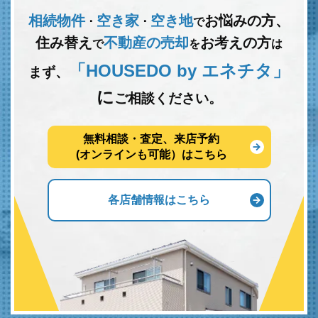
相続物件
空き家
空き地
お悩みの方、
･
･
で
住み替え
不動産の売却
お考えの方
で
を
は
「HOUSEDO by エネチタ」
まず、
に
ご相談ください。
無料相談・査定、来店予約
(オンラインも可能）はこちら
各店舗情報はこちら