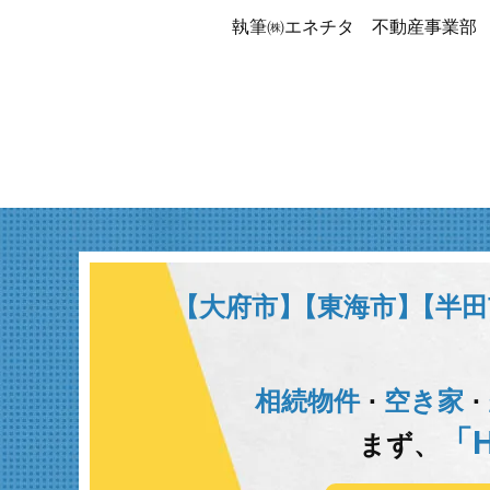
執筆㈱エネチタ 不動産事業部
【大府市】
【東海市】
【半田
相続物件
空き家
･
･
「H
まず、