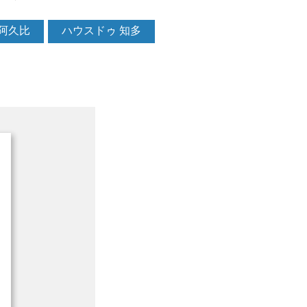
阿久比
ハウスドゥ 知多