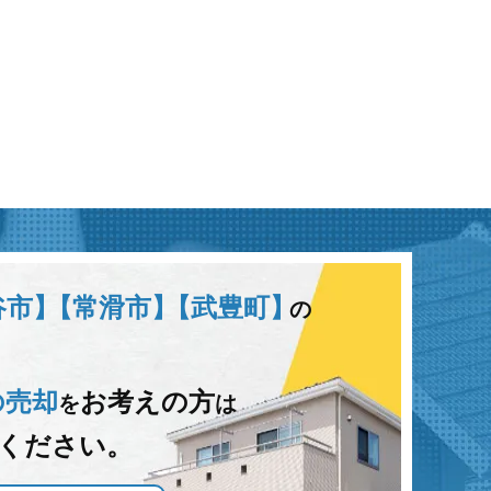
谷市】
【常滑市】
【武豊町】
の
の売却
お考えの方
を
は
ください。