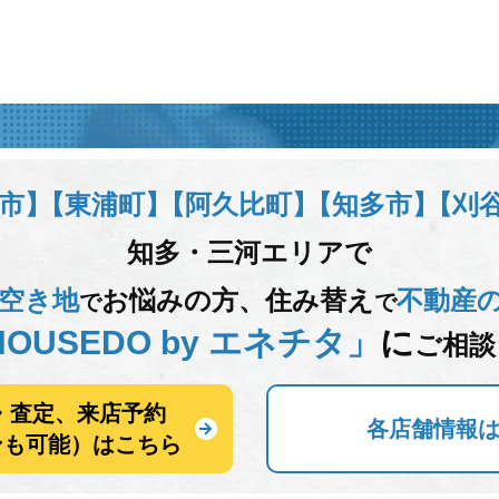
市】
【東浦町】
【阿久比町】
【知多市】
【刈
知多・三河エリアで
空き地
お悩みの方、
住み替え
不動産
で
で
OUSEDO by エネチタ」
に
ご相談
・査定、来店予約
各店舗情報
ンも可能）はこちら