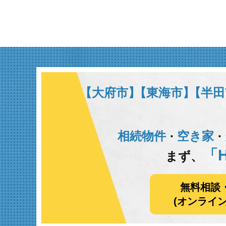
【大府市】
【東海市】
【半田
相続物件
空き家
･
･
「H
まず、
無料相談
(オンライ