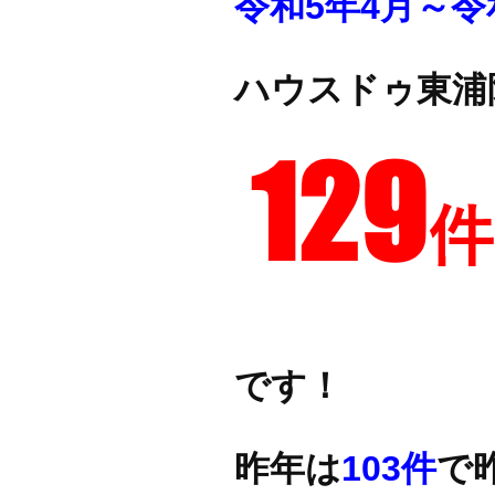
令和5年4月～令
ハウスドゥ東浦
です！
昨年は
103件
で