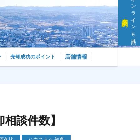
オンラインも可能
来店予約
店舗情報
ー
売却成功のポイント
却相談件数】
阿久比
ハウスドゥ 知多