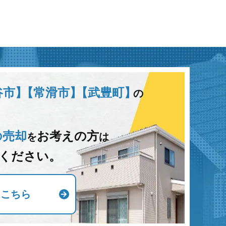
谷市】
【常滑市】
【武豊町】
の
の売却
お考えの方
を
は
ください。
はこちら