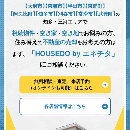
【大府市】
【東海市】
【半田市】
【東浦町】
【阿久比町】
【知多市】
【刈谷市】
【常滑市】
【武豊町】
の
知多・三河エリアで
相続物件
空き家
空き地
お悩みの方、
･
･
で
住み替え
不動産の売却
お考えの方
で
を
は
「HOUSEDO by エネチタ」
まず、
に
ご相談ください。
無料相談・査定、来店予約
(オンラインも可能）はこちら
各店舗情報はこちら