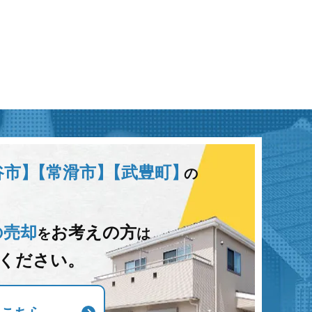
谷市】
【常滑市】
【武豊町】
の
の売却
お考えの方
を
は
ください。