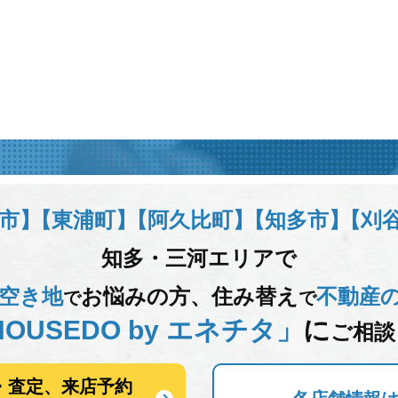
市】
【東浦町】
【阿久比町】
【知多市】
【刈
知多・三河エリアで
空き地
お悩みの方、
住み替え
不動産
で
で
OUSEDO by エネチタ」
に
ご相談
・査定、来店予約