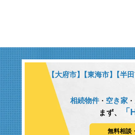
【大府市】
【東海市】
【半田
相続物件
空き家
･
･
「H
まず、
無料相談