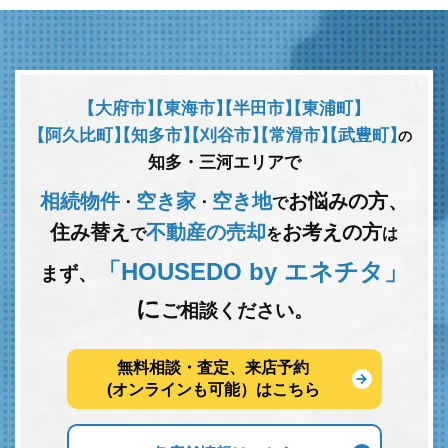
【大府市】
【東海市】
【半田市】
【東浦町】
【阿久比町】
【知多市】
【刈谷市】
【常滑市】
【武豊町】
の
知多・三河エリアで
相続物件
空き家
空き地
お悩みの方、
･
･
で
住み替え
不動産の売却
お考えの方
で
を
は
「HOUSEDO by エネチタ」
まず、
に
ご相談ください。
無料相談・査定、来店予約
(オンラインも可能）はこちら