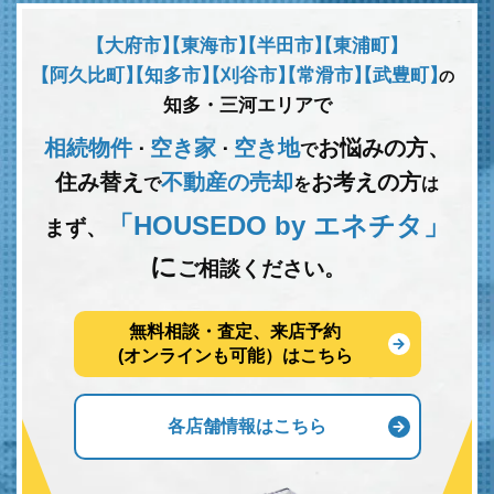
【大府市】
【東海市】
【半田市】
【東浦町】
【阿久比町】
【知多市】
【刈谷市】
【常滑市】
【武豊町】
の
知多・三河エリアで
相続物件
空き家
空き地
お悩みの方、
･
･
で
住み替え
不動産の売却
お考えの方
で
を
は
「HOUSEDO by エネチタ」
まず、
に
ご相談ください。
無料相談・査定、来店予約
(オンラインも可能）はこちら
各店舗情報はこちら