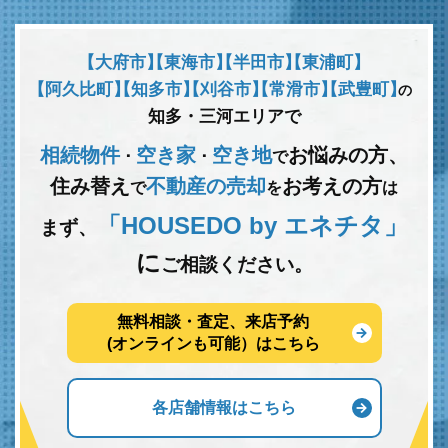
【大府市】
【東海市】
【半田市】
【東浦町】
【阿久比町】
【知多市】
【刈谷市】
【常滑市】
【武豊町】
の
知多・三河エリアで
相続物件
空き家
空き地
お悩みの方、
･
･
で
住み替え
不動産の売却
お考えの方
で
を
は
「HOUSEDO by エネチタ」
まず、
に
ご相談ください。
無料相談・査定、来店予約
(オンラインも可能）はこちら
各店舗情報はこちら