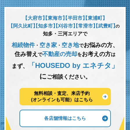
【大府市】
【東海市】
【半田市】
【東浦町】
【阿久比町】
【知多市】
【刈谷市】
【常滑市】
【武豊町】
の
知多・三河エリアで
相続物件
空き家
空き地
お悩みの方、
･
･
で
住み替え
不動産の売却
お考えの方
で
を
は
「HOUSEDO by エネチタ」
まず、
に
ご相談ください。
無料相談・査定、来店予約
(オンラインも可能）はこちら
各店舗情報はこちら