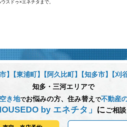
ハウスドゥ×エネチタまで。
市】
【東浦町】
【阿久比町】
【知多市】
【刈
知多・三河エリアで
空き地
お悩みの方、
住み替え
不動産
で
で
OUSEDO by エネチタ」
に
ご相談