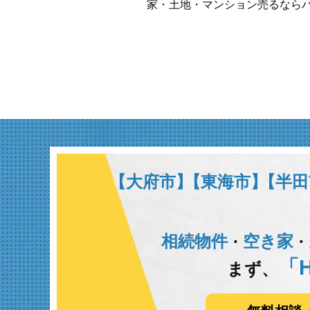
家・土地・マンション売るなら
【大府市】
【東海市】
【半田
相続物件
空き家
･
･
「H
まず、