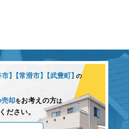
谷市】
【常滑市】
【武豊町】
の
の売却
お考えの方
を
は
ください。