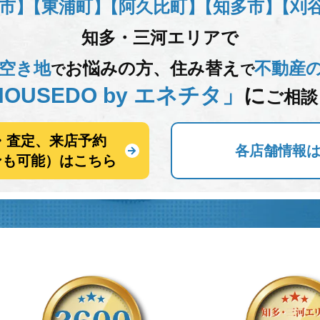
市】
【東浦町】
【阿久比町】
【知多市】
【刈
知多・三河エリアで
空き地
お悩みの方、
住み替え
不動産
で
で
OUSEDO by エネチタ」
に
ご相談
・査定、来店予約
各店舗情報
ンも可能）はこちら