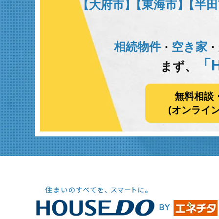
【大府市】
【東海市】
【半田
相続物件
空き家
･
･
「H
まず、
無料相談
(オンライ