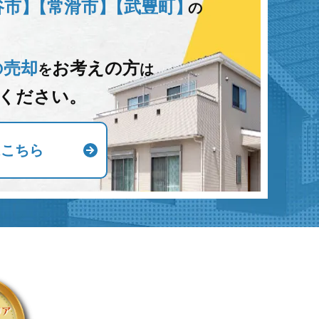
谷市】
【常滑市】
【武豊町】
の
の売却
お考えの方
を
は
ください。
はこちら