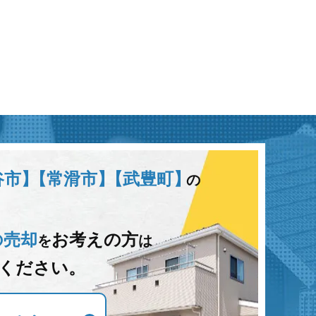
谷市】
【常滑市】
【武豊町】
の
の売却
お考えの方
を
は
ください。