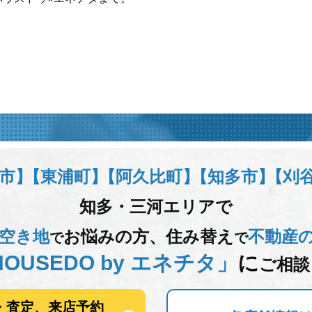
市】
【東浦町】
【阿久比町】
【知多市】
【刈
知多・三河エリアで
空き地
お悩みの方、
住み替え
不動産
で
で
OUSEDO by エネチタ」
に
ご相談
・査定、来店予約