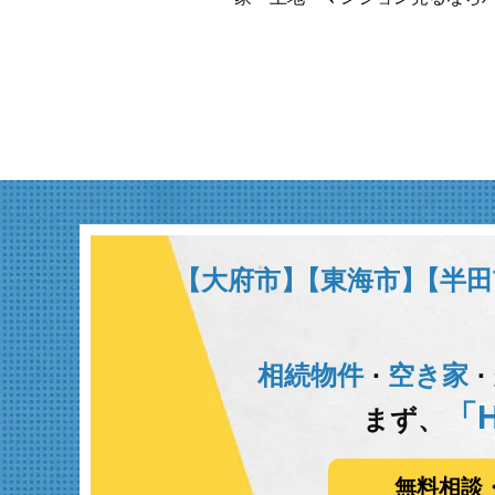
【大府市】
【東海市】
【半田
相続物件
空き家
･
･
「H
まず、
無料相談