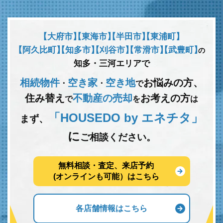
【大府市】
【東海市】
【半田市】
【東浦町】
【阿久比町】
【知多市】
【刈谷市】
【常滑市】
【武豊町】
の
知多・三河エリアで
相続物件
空き家
空き地
お悩みの方、
･
･
で
住み替え
不動産の売却
お考えの方
で
を
は
「HOUSEDO by エネチタ」
まず、
に
ご相談ください。
無料相談・査定、来店予約
(オンラインも可能）はこちら
各店舗情報はこちら