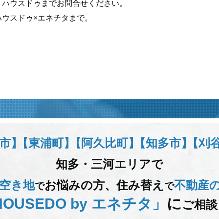
、ハウスドゥまでお問合せください。
ハウスドゥ×エネチタまで。
市】
【東浦町】
【阿久比町】
【知多市】
【刈
知多・三河エリアで
空き地
お悩みの方、
住み替え
不動産
で
で
OUSEDO by エネチタ」
に
ご相談