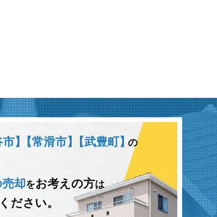
谷市】
【常滑市】
【武豊町】
の
の売却
お考えの方
を
は
ください。