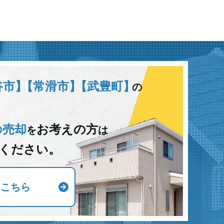
谷市】
【常滑市】
【武豊町】
の
の売却
お考えの方
を
は
ください。
はこちら