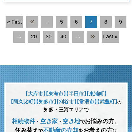
«
« First
5
6
8
9
...
7
»
20
30
40
Last »
...
...
【大府市】
【東海市】
【半田市】
【東浦町】
【阿久比町】
【知多市】
【刈谷市】
【常滑市】
【武豊町】
の
知多・三河エリアで
相続物件
空き家
空き地
お悩みの方、
･
･
で
住み替え
不動産の売却
お考えの方
で
を
は