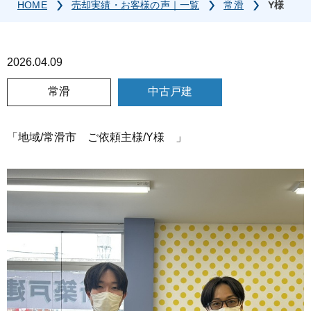
HOME
売却実績・お客様の声｜一覧
常滑
Y様
2026.04.09
常滑
中古戸建
「地域/常滑市 ご依頼主様/Y様 」