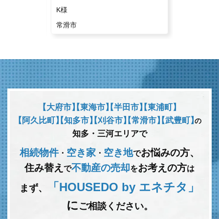
K様
S様
常滑市
刈谷市
【大府市】
【東海市】
【半田市】
【東浦町】
【阿久比町】
【知多市】
【刈谷市】
【常滑市】
【武豊町】
の
知多・三河エリアで
相続物件
空き家
空き地
お悩みの方、
･
･
で
住み替え
不動産の売却
お考えの方
で
を
は
「HOUSEDO by エネチタ」
まず、
に
ご相談ください。