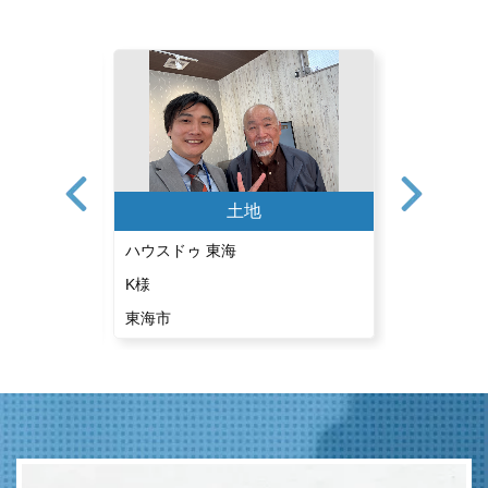
土地
ハウスドゥ 東海
ハウスドゥ
K様
A様
東海市
東海市