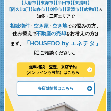
【大府市】
【東海市】
【半田市】
【東浦町】
【阿久比町】
【知多市】
【刈谷市】
【常滑市】
【武豊町】
の
知多・三河エリアで
相続物件
空き家
空き地
お悩みの方、
･
･
で
住み替え
不動産の売却
お考えの方
で
を
は
「HOUSEDO by エネチタ」
まず、
に
ご相談ください。
無料相談・査定、来店予約
(オンラインも可能）はこちら
各店舗情報はこちら