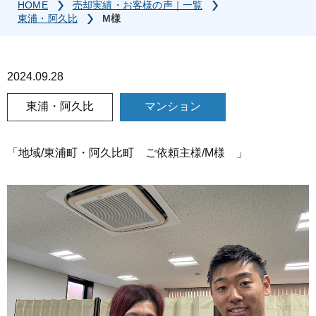
HOME
売却実績・お客様の声｜一覧
東浦・阿久比
M様
2024.09.28
東浦・阿久比
マンション
「地域/東浦町・阿久比町 ご依頼主様/M様 」