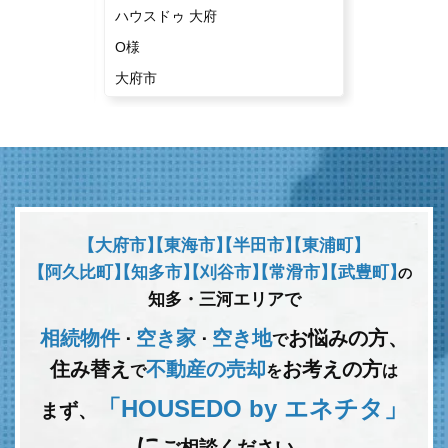
ハウスドゥ 大府
ハウスドゥ
O様
U様
大府市
東海市
【大府市】
【東海市】
【半田市】
【東浦町】
【阿久比町】
【知多市】
【刈谷市】
【常滑市】
【武豊町】
の
知多・三河エリアで
相続物件
空き家
空き地
お悩みの方、
･
･
で
住み替え
不動産の売却
お考えの方
で
を
は
「HOUSEDO by エネチタ」
まず、
に
ご相談ください。