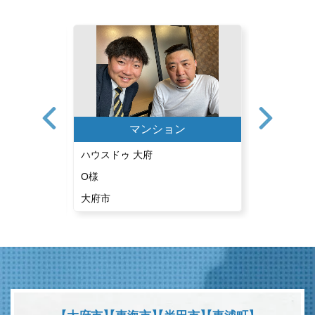
ン
マンション
ハウスドゥ 大府
ハウスドゥ
O様
U様
大府市
東海市