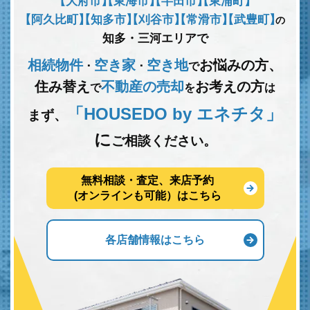
【大府市】
【東海市】
【半田市】
【東浦町】
【阿久比町】
【知多市】
【刈谷市】
【常滑市】
【武豊町】
の
知多・三河エリアで
相続物件
空き家
空き地
お悩みの方、
･
･
で
住み替え
不動産の売却
お考えの方
で
を
は
「HOUSEDO by エネチタ」
まず、
に
ご相談ください。
無料相談・査定、来店予約
(オンラインも可能）はこちら
各店舗情報はこちら