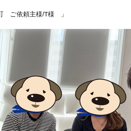
町 ご依頼主様/T様 」