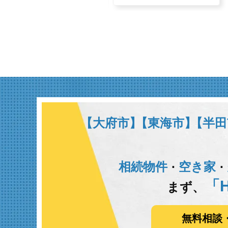
【大府市】
【東海市】
【半田
相続物件
空き家
･
･
「H
まず、
無料相談