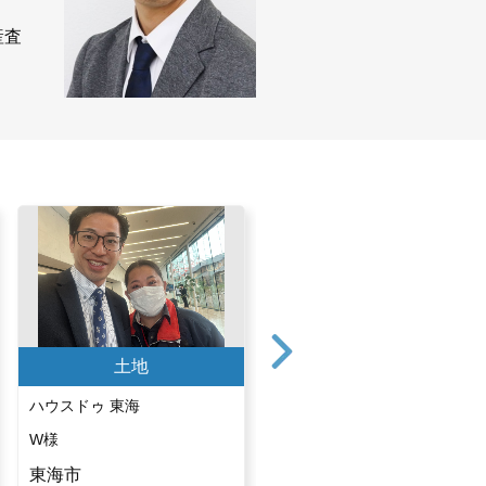
産査
土地
土地
ハウスドゥ 東海
ハウスドゥ 半田中央
W様
H様
東海市
半田市