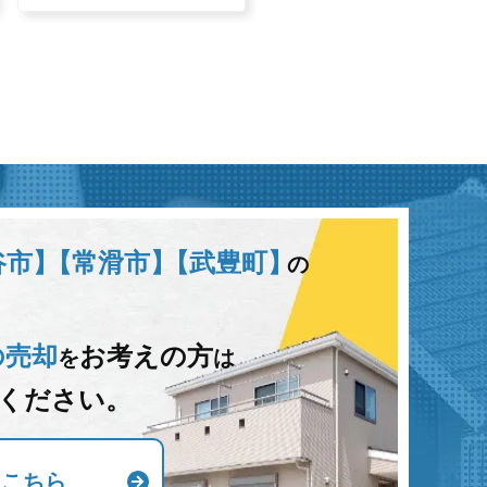
谷市】
【常滑市】
【武豊町】
の
の売却
お考えの方
を
は
ください。
はこちら