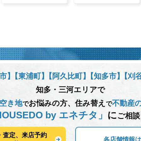
市】
【東浦町】
【阿久比町】
【知多市】
【刈
知多・三河エリアで
空き地
お悩みの方、
住み替え
不動産
で
で
OUSEDO by エネチタ」
に
ご相談
・査定、来店予約
各店舗情報