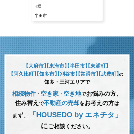
H様
K様
半田市
常滑市
【大府市】
【東海市】
【半田市】
【東浦町】
【阿久比町】
【知多市】
【刈谷市】
【常滑市】
【武豊町】
の
知多・三河エリアで
相続物件
空き家
空き地
お悩みの方、
･
･
で
住み替え
不動産の売却
お考えの方
で
を
は
「HOUSEDO by エネチタ」
まず、
に
ご相談ください。