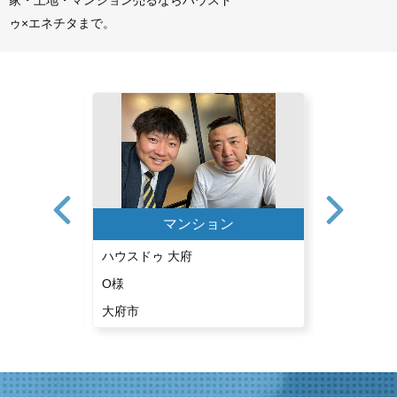
ゥ×エネチタまで。
ン
マンション
ハウスドゥ 大府
ハウスドゥ
O様
U様
大府市
東海市