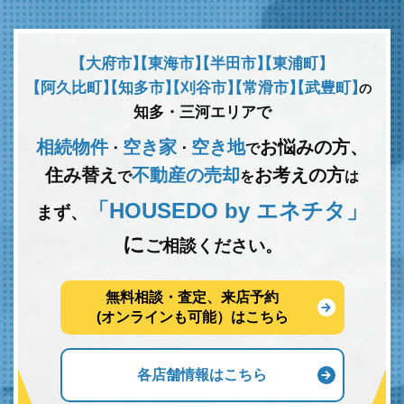
【大府市】
【東海市】
【半田市】
【東浦町】
【阿久比町】
【知多市】
【刈谷市】
【常滑市】
【武豊町】
の
知多・三河エリアで
相続物件
空き家
空き地
お悩みの方、
･
･
で
住み替え
不動産の売却
お考えの方
で
を
は
「HOUSEDO by エネチタ」
まず、
に
ご相談ください。
無料相談・査定、来店予約
(オンラインも可能）はこちら
各店舗情報はこちら