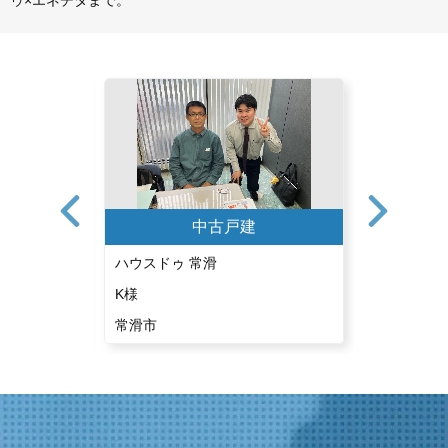
ゥ×エネチタまで。
中古戸建
ハウスドゥ 常滑
ハウスドゥ 
K様
S様
常滑市
刈谷市