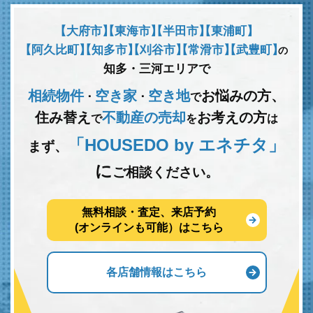
【大府市】
【東海市】
【半田市】
【東浦町】
【阿久比町】
【知多市】
【刈谷市】
【常滑市】
【武豊町】
の
知多・三河エリアで
相続物件
空き家
空き地
お悩みの方、
･
･
で
住み替え
不動産の売却
お考えの方
で
を
は
「HOUSEDO by エネチタ」
まず、
に
ご相談ください。
無料相談・査定、来店予約
(オンラインも可能）はこちら
各店舗情報はこちら