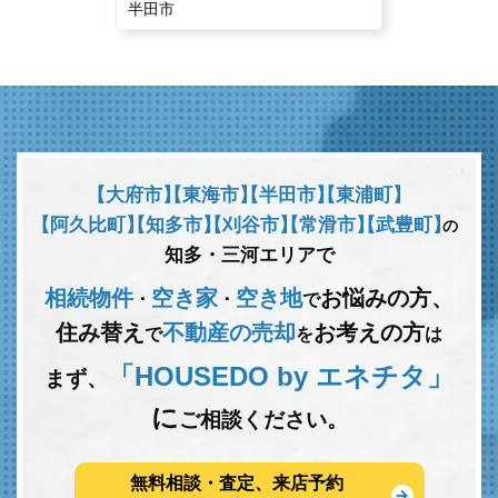
半田市
常滑市
【大府市】
【東海市】
【半田市】
【東浦町】
【阿久比町】
【知多市】
【刈谷市】
【常滑市】
【武豊町】
の
知多・三河エリアで
相続物件
空き家
空き地
お悩みの方、
･
･
で
住み替え
不動産の売却
お考えの方
で
を
は
「HOUSEDO by エネチタ」
まず、
に
ご相談ください。
無料相談・査定、来店予約