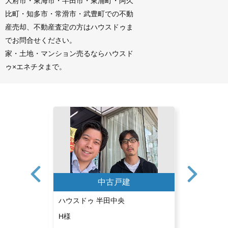
大府市・東海市・半田市・東浦町・阿久
比町・知多市・常滑市・武豊町での不動
産売却、不動産査定の方はハウスドゥま
でお問合せください。
家・土地・マンション売るならハウスド
ゥ×エネチタまで。
中古戸建
ハウスドゥ 半田中央
ハウスドゥ
H様
K様