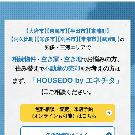
【大府市】
【東海市】
【半田市】
【東浦町】
【阿久比町】
【知多市】
【刈谷市】
【常滑市】
【武豊町】
の
知多・三河エリアで
相続物件
空き家
空き地
お悩みの方、
･
･
で
住み替え
不動産の売却
お考えの方
で
を
は
「HOUSEDO by エネチタ」
まず、
に
ご相談ください。
無料相談・査定、来店予約
(オンラインも可能）はこちら