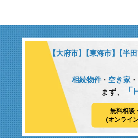
【大府市】
【東海市】
【半田
相続物件
空き家
･
･
「H
まず、
無料相談
(オンライ