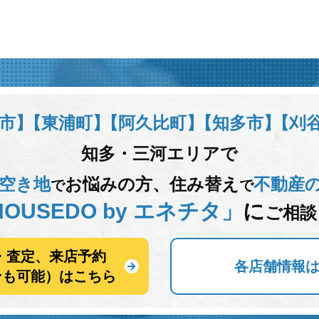
市】
【東浦町】
【阿久比町】
【知多市】
【刈
知多・三河エリアで
空き地
お悩みの方、
住み替え
不動産
で
で
OUSEDO by エネチタ」
に
ご相談
・査定、来店予約
各店舗情報
ンも可能）はこちら