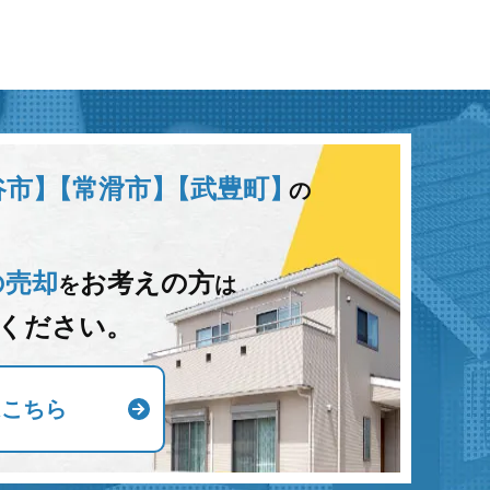
谷市】
【常滑市】
【武豊町】
の
の売却
お考えの方
を
は
ください。
はこちら