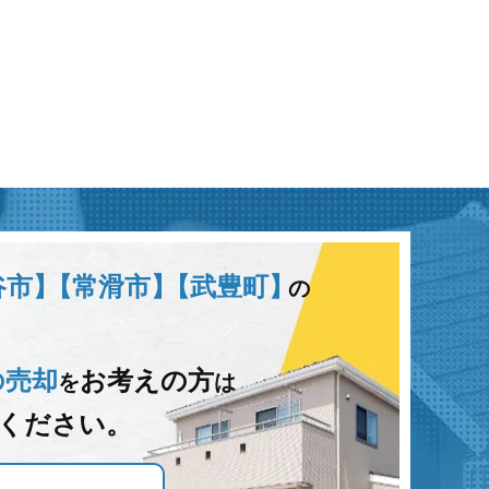
谷市】
【常滑市】
【武豊町】
の
の売却
お考えの方
を
は
ください。