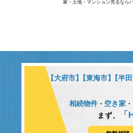
家・土地・マンション売るなら
【大府市】
【東海市】
【半田
相続物件
空き家
･
･
「H
まず、