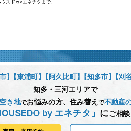
ハウスドゥ×エネチタまで。
市】
【東浦町】
【阿久比町】
【知多市】
【刈
知多・三河エリアで
空き地
お悩みの方、
住み替え
不動産
で
で
OUSEDO by エネチタ」
に
ご相談