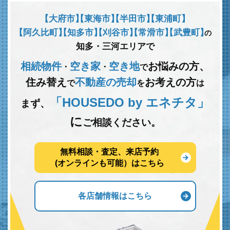
【大府市】
【東海市】
【半田市】
【東浦町】
【阿久比町】
【知多市】
【刈谷市】
【常滑市】
【武豊町】
の
知多・三河エリアで
相続物件
空き家
空き地
お悩みの方、
･
･
で
住み替え
不動産の売却
お考えの方
で
を
は
「HOUSEDO by エネチタ」
まず、
に
ご相談ください。
無料相談・査定、来店予約
(オンラインも可能）はこちら
各店舗情報はこちら