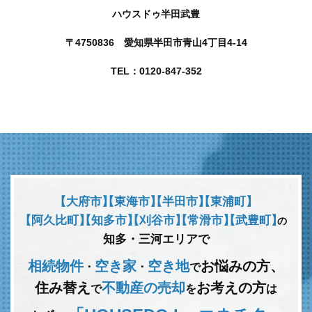
ハウスドゥ半田武豊
〒4750836 愛知県半田市青山4丁目4-14
TEL：0120-847-352
【大府市】
【東海市】
【半田市】
【東浦町】
【阿久比町】
【知多市】
【刈谷市】
【常滑市】
【武豊町】
の
知多・三河エリアで
相続物件
空き家
空き地
お悩みの方、
･
･
で
住み替え
不動産の売却
お考えの方
で
を
は