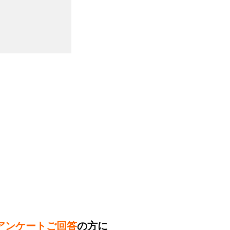
！
アンケートご回答
の方に